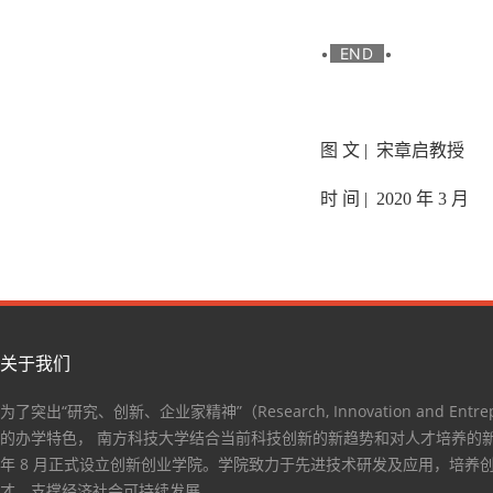
•
END
•
图 文 | 宋章启教授
时 间 | 2020 年 3 月
关于我们
为了突出“研究、创新、企业家精神”（Research, Innovation and Entrep
的办学特色， 南方科技大学结合当前科技创新的新趋势和对人才培养的新要
年 8 月正式设立创新创业学院。学院致力于先进技术研发及应用，培养
才，支撑经济社会可持续发展。