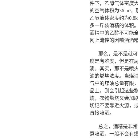
件下，乙醇气体密度大约
的空气体积为36 m³。
乙醇液体密度约为0.8kg
多一斤装酒精的体积
酒精中的乙醇不可能
网上流传的因喷洒酒
那么，是不是就可以
度是有难度，但是在
演。其实，那不是喷
油的燃烧浓度。当煤
气中的煤油总量有限
品上，则会引起这些
烧，衣物燃烧又会加
切记不要靠近火源，
直接喷洒。
总之，酒精是非常有
意喷洒，一般不会有