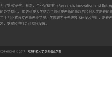
为了突出“研究、创新、企业家精神”（Research, Innovation and Entrep
的办学特色， 南方科技大学结合当前科技创新的新趋势和对人才培养的新要
年 8 月正式设立创新创业学院。学院致力于先进技术研发及应用，培养
才，支撑经济社会可持续发展。
COPYRIGHT © 2017 -
南方科技大学 创新创业学院