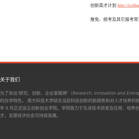
创新英才计划
http://icol
推免、统考及其它报考常
关于我们
为了突出“研究、创新、企业家精神”（Research, Innovation and Entrep
的办学特色， 南方科技大学结合当前科技创新的新趋势和对人才培养的新要
年 8 月正式设立创新创业学院。学院致力于先进技术研发及应用，培养
才，支撑经济社会可持续发展。