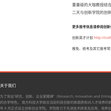
重量级的大咖教授结
二天与创新学院的创
更多报考信息请参阅创新
创新英才计划
http://ic
推免、统考及其它报考常
关于我们
为了突出“研究、创新、企业家精神”（Research, Innovation and Entrep
的办学特色， 南方科技大学结合当前科技创新的新趋势和对人才培养的新要
年 8 月正式设立创新创业学院。学院致力于先进技术研发及应用，培养