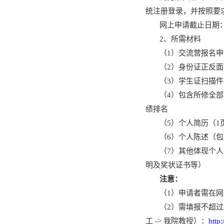
统注册登录，并按照要
网上申请截止日期
2、所需材料
（
1）
交流营报名申
（
2）身份证正反
（
3）学生证扫描件
（
4）包含所修全
绩排名
（
5）个人简历（1
（
6）个人陈述（
（
7）其他体现个
明及奖状证书等）
注意：
（
1）申请者需在
（
2）需填报不超
工
->
我院教授
）
：
http: