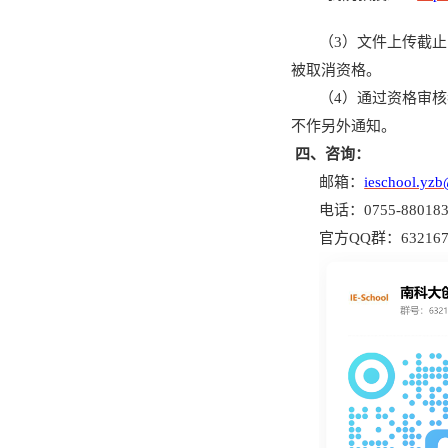
（
3）
文件上传截止
被取消资格。
（
4）
通过资格审核
不作另外通知。
四、咨询：
邮箱：
ieschool.yzb
电话：
0755-8801
官方
QQ群
：
63216