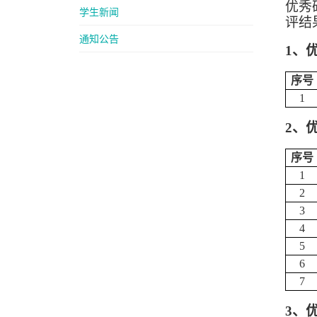
优秀
学生新闻
评结
通知公告
1、
序号
1
2、
序号
1
2
3
4
5
6
7
3
、