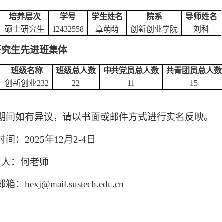
培养层次
学号
学生姓名
院系
导师姓名
硕士研究生
12432558
章萌萌
创新创业学院
刘科
研究生先进班集体
班级名称
班级总人数
中共党员总人数
共青团员总人数
创新创业
232
22
11
15
期间如有异议，请以书面或邮件方式进行实名反映。
时间：
2025年12月2-
4日
人：何老师
邮箱：
hexj@mail.sustech.edu.cn