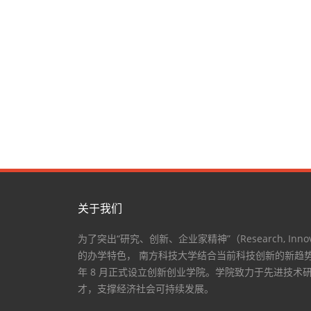
关于我们
为了突出“研究、创新、企业家精神”（Research, Innovatio
的办学特色， 南方科技大学结合当前科技创新的新趋势
年 8 月正式设立创新创业学院。学院致力于先进技术
才，支撑经济社会可持续发展。