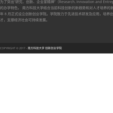
为了突出“研究、创新、企业家精神”（Research, Innovation and Entrep
的办学特色， 南方科技大学结合当前科技创新的新趋势和对人才培养的新要
年 8 月正式设立创新创业学院。学院致力于先进技术研发及应用，培养
才，支撑经济社会可持续发展。
COPYRIGHT © 2017 -
南方科技大学 创新创业学院