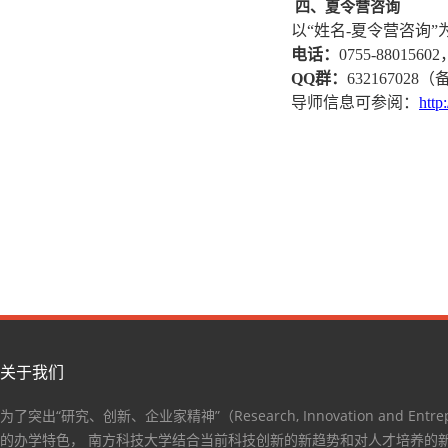
四、夏令营咨询
以“姓名-夏令营咨询
电话：
0755-880156
QQ群：
63216702
导师信息可参阅：
http
关于我们
为了突出“研究、创新、企业家精神”（Research, Innovation and Entrep
的办学特色， 南方科技大学结合当前科技创新的新趋势和对人才培养的新要