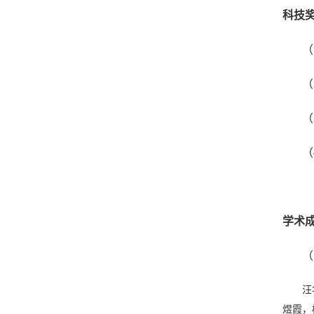
科技
（
（
（
（
学术
（
汪
煜霞，