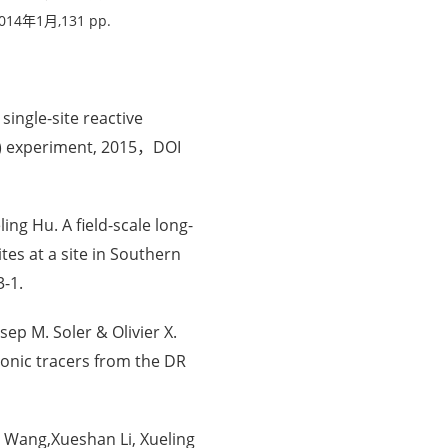
1月,131 pp.
single-site reactive
DR) experiment, 2015，DOI
ng Hu. A field-scale long-
es at a site in Southern
-1.
ep M. Soler & Olivier X.
nionic tracers from the DR
n Wang,Xueshan Li, Xueling