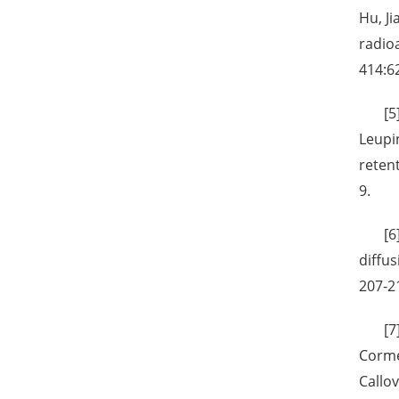
Hu, Ji
radio
414:6
[5
Leupin
reten
9.
[6
diffu
207-2
[7
Corme
Callov