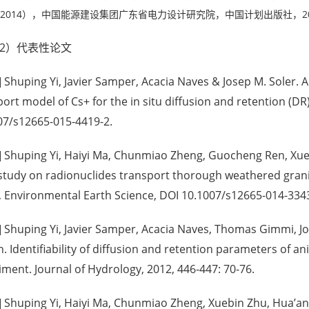
3-2014），中国能源建设集团广东省电力设计研究院，中国计划出版社，2014年
2）代表性论文
] Shuping Yi, Javier Samper, Acacia Naves & Josep M. Soler. A 
port model of Cs+ for the in situ diffusion and retention (
07/s12665-015-4419-2.
] Shuping Yi, Haiyi Ma, Chunmiao Zheng, Guocheng Ren, Xueli
study on radionuclides transport thorough weathered granit
, Environmental Earth Science, DOI 10.1007/s12665-014-3343
] Shuping Yi, Javier Samper, Acacia Naves, Thomas Gimmi, Jos
. Identifiability of diffusion and retention parameters of a
iment. Journal of Hydrology, 2012, 446-447: 70-76.
] Shuping Yi, Haiyi Ma, Chunmiao Zheng, Xuebin Zhu, Hua’a