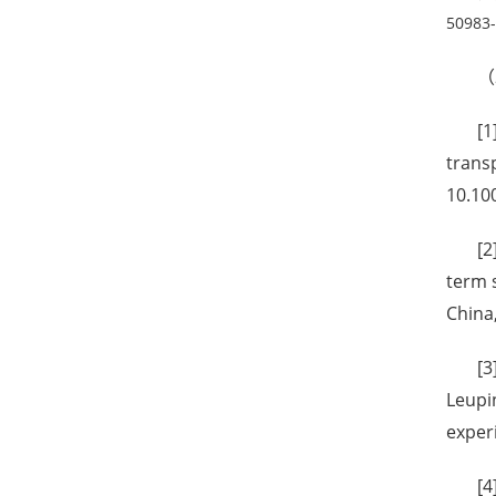
5098
（
[1
trans
10.10
[2
term 
China
[3
Leupin
exper
[4