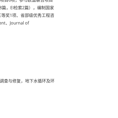
程项目6项，参与欧盟联合项目
8篇，EI检索2篇），编制国家
三等奖1项、省部级优秀工程咨
、Journal of
调查与修复，地下水循环及环