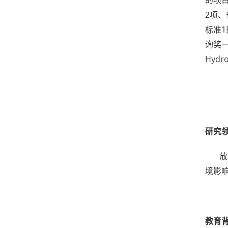
的项
2项、
标准
询奖一等
Hydr
研究
放
境影
教育