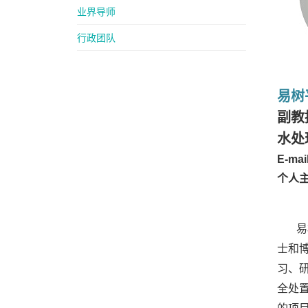
业界导师
行政团队
易树
副教
水处
E-mai
个人
易
士和博
习、
全处