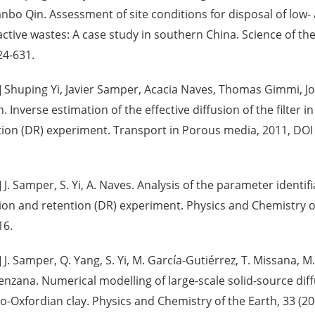
anbo Qin. Assessment of site conditions for disposal of low-
active wastes: A case study in southern China. Science of th
24-631.
] Shuping Yi, Javier Samper, Acacia Naves, Thomas Gimmi, Jos
. Inverse estimation of the effective diffusion of the filter in
tion (DR) experiment. Transport in Porous media, 2011, DO
] J. Samper, S. Yi, A. Naves. Analysis of the parameter identifia
sion and retention (DR) experiment. Physics and Chemistry 
16.
] J. Samper, Q. Yang, S. Yi, M. García-Gutiérrez, T. Missana, M.
nzana. Numerical modelling of large-scale solid-source dif
o-Oxfordian clay. Physics and Chemistry of the Earth, 33 (20