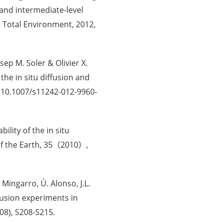
 and intermediate-level
e Total Environment, 2012,
ep M. Soler & Olivier X.
 the in situ diffusion and
I 10.1007/s11242-012-9960-
bility of the in situ
of the Earth, 35（2010）,
 Mingarro, Ú. Alonso, J.L.
fusion experiments in
08), S208-S215.