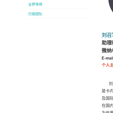
业界导师
行政团队
刘召
助理
微纳
E-mai
个人
刘
是卡内
及国
在国内
为世界