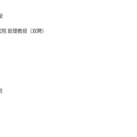
授
研究院 助理教授（双聘）
授
员