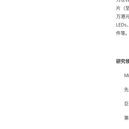
片（至
万港元
LED
件等
研究
M
先
巨
第