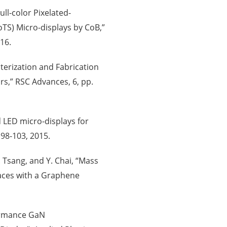
Full-color Pixelated-
TS) Micro-displays by CoB,”
016.
acterization and Fabrication
ors,” RSC Advances, 6, pp.
d LED micro-displays for
 98-103, 2015.
 H. Tsang, and Y. Chai, “Mass
faces with a Graphene
rformance GaN