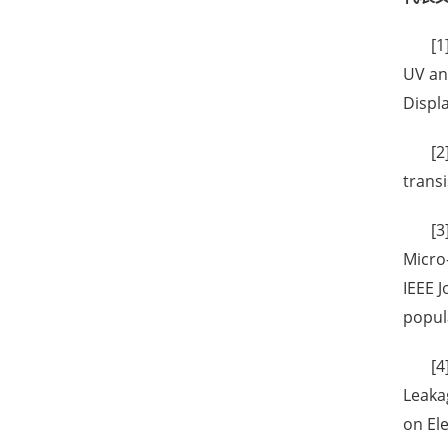
[1
UV an
Displ
[2
trans
[3
Micro
IEEE J
popul
[4
Leaka
on Ele