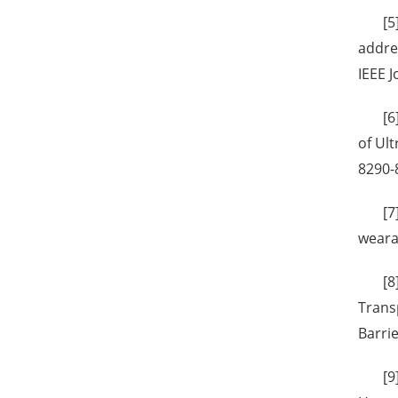
[5
addre
IEEE J
[6
of Ult
8290-
[7
wearab
[8
Trans
Barrie
[9