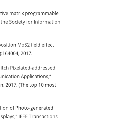
 active matrix programmable
 the Society for Information
eposition MoS2 field effect
):164004, 2017.
-pitch Pixelated-addressed
nication Applications,”
Jan. 2017. (The top 10 most
gation of Photo-generated
splays,” IEEE Transactions