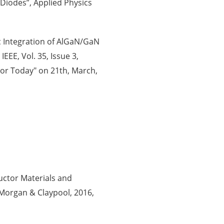
 Diodes”, Applied Physics
thic Integration of AlGaN/GaN
EE, Vol. 35, Issue 3,
tor Today" on 21th, March,
ductor Materials and
Morgan & Claypool, 2016,