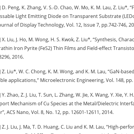
] D. Peng, K. Zhang, V. S.-D. Chao, W. Mo, K. M. Lau, Z. Liu*, “
ssable Light Emitting Diode on Transparent Substrate (LEDo
ournal of Display Technology, Vol. 12, Issue 7, pp.742-746, 2
] X. Liu, J. Ho, M. Wong, H. S. Kwok, Z. Liu*, “Synthesis, Char
rathin Iron Pyrite (FeS2) Thin Films and Field-effect Transist
8296, 2016.
] Z. Liu*, W. C. Chong, K. M. Wong, and K. M. Lau, “GaN-base
le applications,” Microelectronic Engineering, Vol. 148, pp.
] Y. Zhao, Z. J. Liu, T. Sun, L. Zhang, W. Jie, X. Wang, Y. Xie, Y.
port Mechanism of Cu Species at the Metal/Dielectric Inter
r”, ACS Nano, Vol. 8, No. 12, pp. 12601-12611, 2014.
] Z. J. Liu, J. Ma, T. D. Huang, C. Liu and K. M. Lau, “High-pe