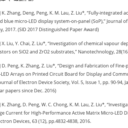
] K. Zhang, Deng, Peng, K. M. Lau, Z. Liu*, “Fully‐integrated
d blue micro-LED display system-on-panel (SoP),” Journal of
ay, 2017. (SID 2017 Distinguished Paper Award)
] X. Liu, Y. Chai, Z. Liu*, “Investigation of chemical vapour d
istors on SiO2 and ZrO2 substrates,” Nanotechnology, 28(16
] D. Peng, K. Zhang, Z. Liu*, “Design and Fabrication of Fine
-LED Arrays on Printed Circuit Board for Display and Commu
ournal of Electron Device Society, Vol. 5, Issue 1, pp. 90-94, 
ar papers since Dec. 2016)
] K. Zhang, D. Peng, W. C. Chong, K. M. Lau, Z. Liu*, “Investi
ge Current for High-Performance Active Matrix Micro-LED Di
ctron Devices, 63 (12), pp.4832-4838, 2016.