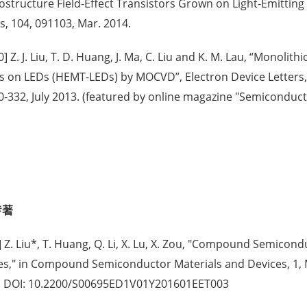
ostructure Field-Effect Transistors Grown on Light-Emitting
s, 104, 091103, Mar. 2014.
0] Z. J. Liu, T. D. Huang, J. Ma, C. Liu and K. M. Lau, “Monoli
 on LEDs (HEMT-LEDs) by MOCVD”, Electron Device Letters, IE
0-332, July 2013. (featured by online magazine "Semiconduc
专著
] Z. Liu*, T. Huang, Q. Li, X. Lu, X. Zou, "Compound Semicon
es," in Compound Semiconductor Materials and Devices, 1, 
, DOI: 10.2200/S00695ED1V01Y201601EET003