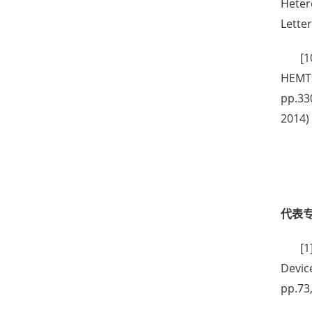
Heter
Letter
[1
HEMTs
pp.33
2014)
代表
[1
Devic
pp.73